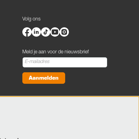
Volg ons
Meld je aan voor de nieuwsbrief
Aanmelden
Deze site wordt beschermd door reCAPTCHA, dataverwerking gebeurt in
overeenstemming met de
Cloud Data Processing Addendum
van Google.