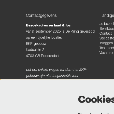
Contactgegevens
Handige 
Je bezoe
Bezoekadres en laad & los
Bereikbaa
Vanaf september 2025 is De Kring gevestigd
Contact
op een tijdelijke locatie:
Veelgeste
Inloggen
EKP-gebouw
Technisc
Kadeplein 2
Vacature
4703 GB Roosendaal
Let op: enkele wegen rondom het EKP-
gebouw zijn niet toegankelijk voor
vrachtverkeer.
Cookie
Postadres
Postbus 120
4700 AC Roosendaal