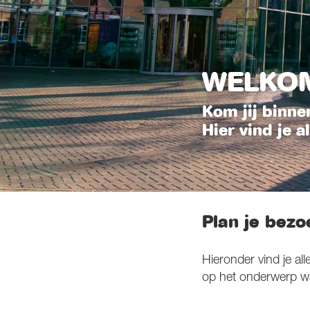
WELKOM
Kom jij binne
Hier vind je a
Plan je bezo
Hieronder vind je al
op het onderwerp waa