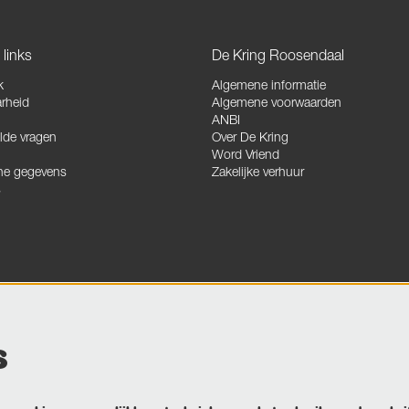
links
De Kring Roosendaal
k
Algemene informatie
rheid
Algemene voorwaarden
ANBI
lde vragen
Over De Kring
Word Vriend
he gegevens
Zakelijke verhuur
s
s