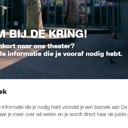
 BIJ DE KRING!
nkort naar ons theater?
lle informatie die je vooraf nodig hebt.
ek
le informatie die je nodig hebt voordat je een bezoek aan De
r je meer over wil weten en je wordt direct naar de juiste