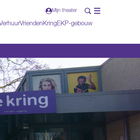
Mijn theater
Menu
Verhuur
VriendenKring
EKP-gebouw