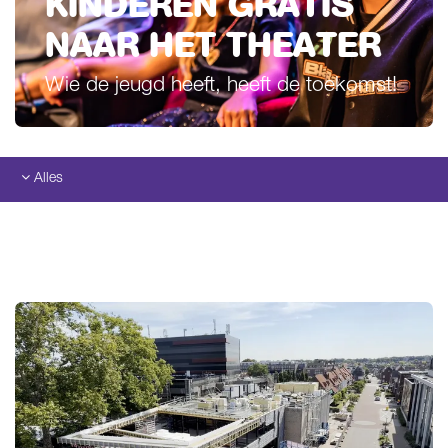
KINDEREN GRATIS
NAAR HET THEATER
Wie de jeugd heeft, heeft de toekomst!
Alles
Alles
Recensies
Overslaan
Luisteren
Kijken
Nieuws