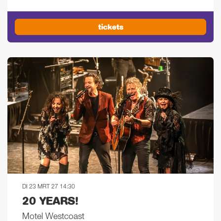
tickets
DI 23 MRT 27
14:30
20 YEARS!
Motel Westcoast