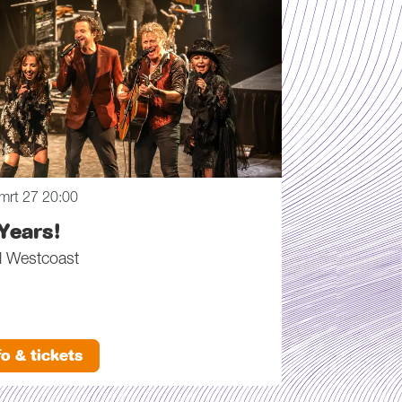
 mrt 27
20:00
Years!
l Westcoast
fo & tickets