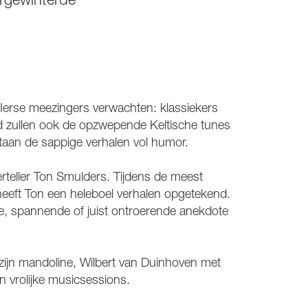
orgewinterde
Ierse meezingers verwachten: klassiekers
d zullen ook de opzwepende Keltische tunes
staan de sappige verhalen vol humor.
rteller Ton Smulders. Tijdens de meest
heeft Ton een heleboel verhalen opgetekend.
che, spannende of juist ontroerende anekdote
jn mandoline, Wilbert van Duinhoven met
an vrolijke musicsessions.