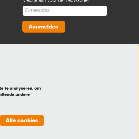
Meld je aan voor de nieuwsbrief
Aanmelden
Deze site wordt beschermd door reCAPTCHA, dataverwerking gebeurt in
overeenstemming met de
Cloud Data Processing Addendum
van Google.
te te analyseren, om
hillende andere
Alle cookies