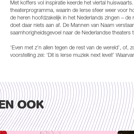
Met koffers vol inspiratie keerde het viertal huiswaarts
theaterprogramma, waarin de Ierse sfeer weer voor hon
de heren hoofdzakelijk in het Nederlands zingen – de ref
doet daar niets aan af. De Mannen van Naam verstaan
saamhorigheidsgevoel naar de Nederlandse theaters 
‘Even met z’n allen tegen de rest van de wereld’, of, 
voorstelling zei: ‘Dit is Ierse muziek next level!’ Waarva
EN OOK