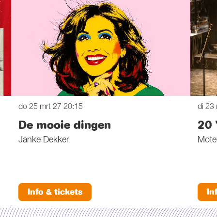
do 25 mrt 27
20:15
di 23
De mooie dingen
20 
Janke Dekker
Mote
Info & tickets
In