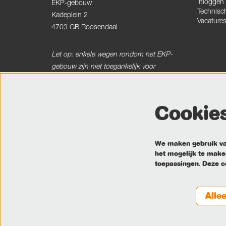
Inloggen
EKP-gebouw
Technisc
Kadeplein 2
Vacature
4703 GB Roosendaal
Let op: enkele wegen rondom het EKP-
gebouw zijn niet toegankelijk voor
vrachtverkeer.
Cookie
Postadres
Postbus 120
4700 AC Roosendaal
We maken gebruik van
het mogelijk te maken
Openingstijden kassa
toepassingen. Deze c
Bel ons
Mail ons
Alle