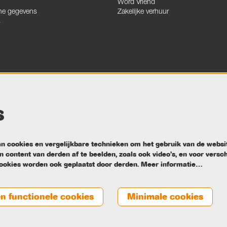
Word Vriend
he gegevens
Zakelijke verhuur
s
s
 cookies en vergelijkbare technieken om het gebruik van de websi
 content van derden af te beelden, zoals ook video’s, en voor versc
ookies worden ook geplaatst door derden.
Meer informatie…
en functionele cookies
Minimale cookies