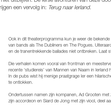
niet uitblijven. De Ierse avonturen van deze do
ijgen een vervolg in:
Terug naar Ierland
.
Ook in dit theaterprogramma kun je weer de bekende 
van bands als The Dubliners en The Pogues. Uiteraar
en de tranentrekkende ballades niet ontbreken. Laat 
Die verhalen komen vooral van frontman en meesterve
recente ‘studiereis’ van Mannen van Naam in Ierland 
In de pubs wist hij menige praatgrage Ier een hilaris
te ontlokken.
Ondertussen namen zijn kompanen, Ad Grooten met zi
zijn accordeon en Siard de Jong met zijn viool, deel a