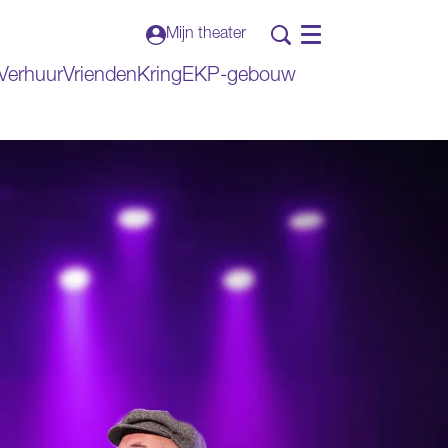
Mijn theater
Menu
Verhuur
VriendenKring
EKP-gebouw