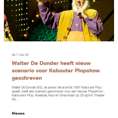
do 7 nov 24
Walter De Donder heeft nieuw
scenario voor Kabouter Plopshow
geschreven
Walter De Donder (63), de acteur die al sinds 1997 Kabouter Plop
speelt, heeft een scenario geschreven voor een nieuwe 'Plopshow'.
Kabouters Plop, Kwebbel, Klus en Smal staan op 26 april in Theater
De…
Nieuws