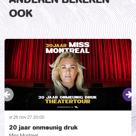
OOK
Overslaan
vr 26 nov 27
20:00
20 jaar onmeunig druk