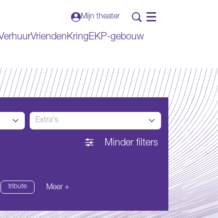
Mijn theater
Menu
Verhuur
VriendenKring
EKP-gebouw
Extra's
Minder filters
tribute
Meer +