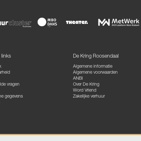
links
De Kring Roosendaal
k
Algemene informatie
rheid
Algemene voorwaarden
ANBI
lde vragen
Over De Kring
Word Vriend
he gegevens
Zakelijke verhuur
s