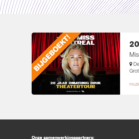
2
Mis
De 
Grot
muzi
Onze samenwerkingspartners: