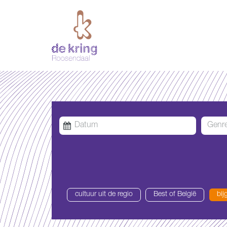
Genr
cultuur uit de regio
Best of België
bij