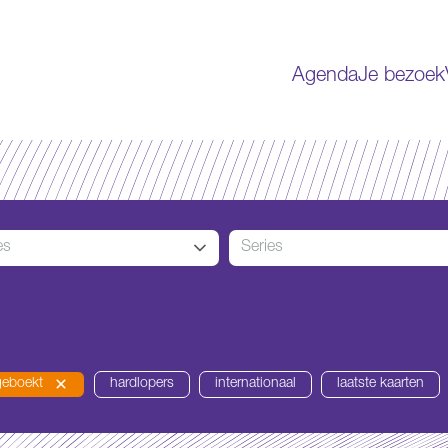
Agenda
Je bezoek
es
Series
geboekt
hardlopers
internationaal
laatste kaarten