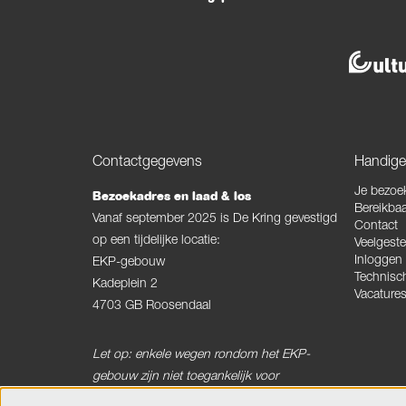
Contactgegevens
Handige 
Je bezoe
Bezoekadres en laad & los
Bereikbaa
Vanaf september 2025 is De Kring gevestigd
Contact
op een tijdelijke locatie:
Veelgeste
Inloggen
EKP-gebouw
Technisc
Kadeplein 2
Vacature
4703 GB Roosendaal
Let op: enkele wegen rondom het EKP-
gebouw zijn niet toegankelijk voor
vrachtverkeer.