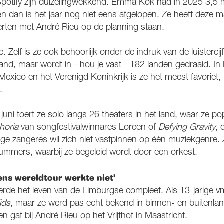
Spotify zijn duizelingwekkend. Emma Kok had in 2025 3,5 mi
en dan is het jaar nog niet eens afgelopen. Ze heeft deze 
erten met André Rieu op de planning staan.
e. Zelf is ze ook behoorlijk onder de indruk van de luistercijf
land, maar wordt in - hou je vast - 182 landen gedraaid. In
exico en het Verenigd Koninkrijk is ze het meest favoriet, bli
.
 juni toert ze solo langs 26 theaters in het land, waar ze po
horia
van songfestivalwinnares Loreen of
Defying Gravity
, 
nge zangeres wil zich niet vastpinnen op één muziekgenre. 
ummers, waarbij ze begeleid wordt door een orkest.
ens wereldtour werkte niet’
randerde het leven van de Limburgse compleet. Als 13-jarige
ids
, maar ze werd pas echt bekend in binnen- en buitenlan
n gaf bij André Rieu op het Vrijthof in Maastricht.