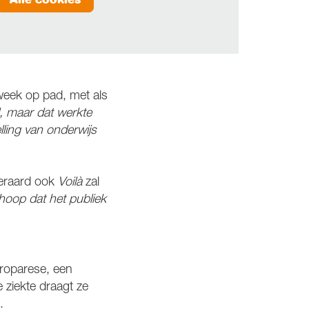
week op pad, met als
d, maar dat werkte
elling van onderwijs
teraard ook
Voilà
zal
 hoop dat het publiek
troparese, een
 ziekte draagt ze
.