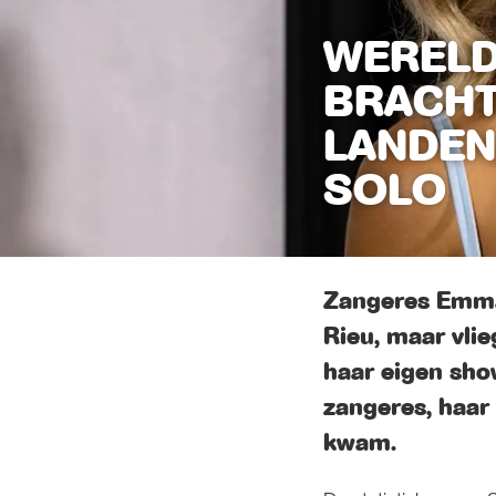
WERELD
BRACHT
LANDEN
SOLO
Zangeres Emma 
Rieu, maar vlie
haar eigen sho
zangeres, haar 
kwam.