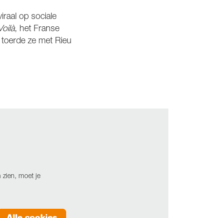
iraal op sociale
Voilà
, het Franse
 toerde ze met Rieu
zien, moet je
Alle cookies