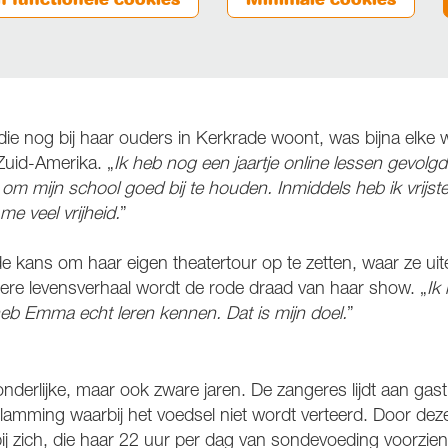
die nog bij haar ouders in Kerkrade woont, was bijna elke 
uid-Amerika. „
Ik heb nog een jaartje online lessen gevolg
d om mijn school goed bij te houden. Inmiddels heb ik vrijst
me veel vrijheid.
”
de kans om haar eigen theatertour op te zetten, waar ze ui
dere levensverhaal wordt de rode draad van haar show. „
Ik
heb Emma echt leren kennen. Dat is mijn doel.
”
derlijke, maar ook zware jaren. De zangeres lijdt aan gas
amming waarbij het voedsel niet wordt verteerd. Door deze
ij zich, die haar 22 uur per dag van sondevoeding voorzien