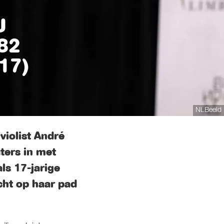
U
82
17)
NLBeeld
iolist André
aters in met
ls 17-jarige
cht op haar pad