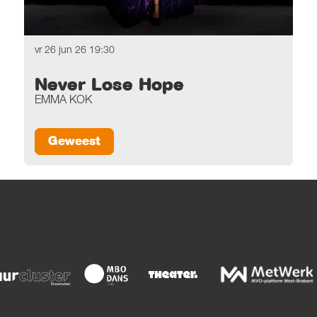
vr 26 jun 26
19:30
Never Lose Hope
EMMA KOK
Geweest