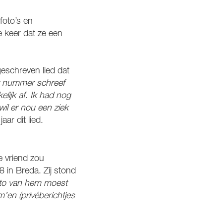
foto’s en
e keer dat ze een
geschreven lied dat
it nummer schreef
elijk af. Ik had nog
wil er nou een ziek
aar dit lied.
e vriend zou
 in Breda. Zij stond
foto van hem moest
’en (privéberichtjes