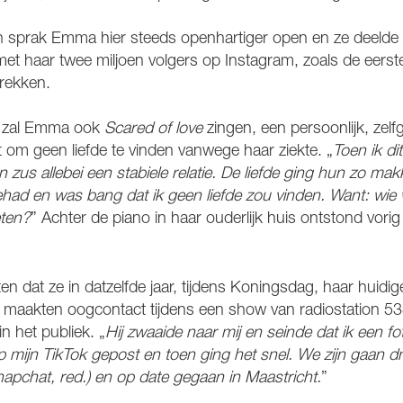
en sprak Emma hier steeds openhartiger open en ze deelde 
et haar twee miljoen volgers op Instagram, zoals de eerst
trekken.
w zal Emma ook
Scared of love
zingen, een persoonlijk, zelf
 om geen liefde te vinden vanwege haar ziekte. „
Toen ik d
zus allebei een stabiele relatie. De liefde ging hun zo makk
ehad en was bang dat ik geen liefde zou vinden. Want: wie 
eten?
” Achter de piano in haar ouderlijk huis ontstond vorig j
en dat ze in datzelfde jaar, tijdens Koningsdag, haar huidig
maakten oogcontact tijdens een show van radiostation 538
in het publiek. „
Hij zwaaide naar mij en seinde dat ik een 
 mijn TikTok gepost en toen ging het snel. We zijn gaan dm
apchat, red.) en op date gegaan in Maastricht.
”