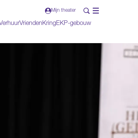
Mijn theater
Menu
Verhuur
VriendenKring
EKP-gebouw