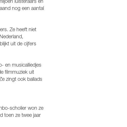
ljoen luisteraars en
maand nog een aantal
ers. Ze heeft niet
 Nederland,
jkt uit de cijfers
p- en musicalliedjes
de filmmuziek uit
Ze zingt ook ballads
 vmbo-scholier won ze
d toen ze twee jaar