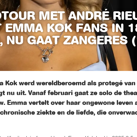
TOUR MET ANDRÉ RIE
 EMMA KOK FANS IN 1
, NU GAAT ZANGERES (
Kok werd wereldberoemd als protegé van v
gt nu uit. Vanaf februari gaat ze solo de the
w. Emma vertelt over haar ongewone leven a
chronische ziekte en de liefde, die onverwa