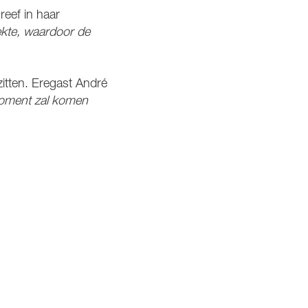
reef in haar
ekte, waardoor de
 zitten. Eregast André
moment zal komen