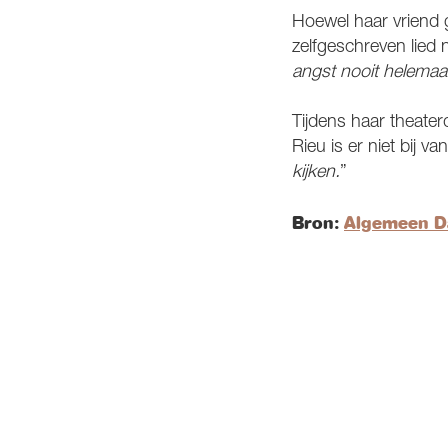
Hoewel haar vriend g
zelfgeschreven lied 
angst nooit helemaal
Tijdens haar theaterd
Rieu is er niet bij va
kijken.
”
Bron:
Algemeen D
Overslaan