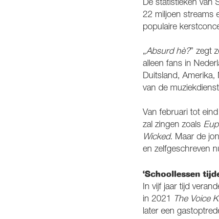
De statistieken van 
22 miljoen streams 
populaire kerstconc
„
Absurd hè?
” zegt z
alleen fans in Neder
Duitsland, Amerika, M
van de muziekdienst
Van februari tot eind
zal zingen zoals
Eup
Wicked
. Maar de jo
en zelfgeschreven n
‘Schoollessen tijd
In vijf jaar tijd ve
in 2021
The Voice K
later een gastoptrede