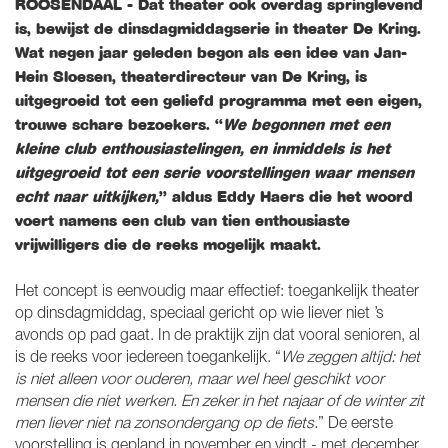
ROOSENDAAL - Dat theater ook overdag springlevend
is, bewijst de dinsdagmiddagserie in theater De Kring.
Wat negen jaar geleden begon als een idee van Jan-
Hein Sloesen, theaterdirecteur van De Kring, is
uitgegroeid tot een geliefd programma met een eigen,
trouwe schare bezoekers. “
We begonnen met een
kleine club enthousiastelingen, en inmiddels is het
uitgegroeid tot een serie voorstellingen waar mensen
echt naar uitkijken,
” aldus Eddy Haers die het woord
voert namens een club van tien enthousiaste
vrijwilligers die de reeks mogelijk maakt.
Het concept is eenvoudig maar effectief: toegankelijk theater
op dinsdagmiddag, speciaal gericht op wie liever niet ’s
avonds op pad gaat. In de praktijk zijn dat vooral senioren, al
is de reeks voor iedereen toegankelijk. “
We zeggen altijd: het
is niet alleen voor ouderen, maar wel heel geschikt voor
mensen die niet werken. En zeker in het najaar of de winter zit
men liever niet na zonsondergang op de fiets.
” De eerste
voorstelling is gepland in november en vindt - met december