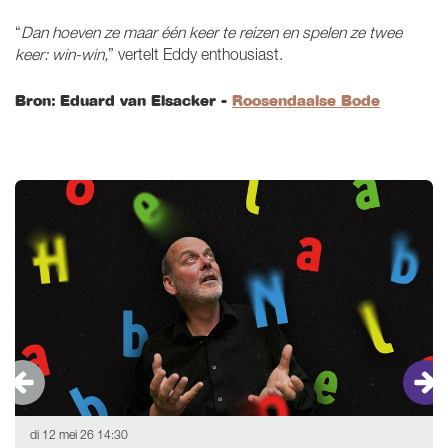
“
Dan hoeven ze maar één keer te reizen en spelen ze twee
keer: win-win,
” vertelt Eddy enthousiast.
Bron: Eduard van Elsacker -
Roosendaalse Bode
Overslaan
di 12 mei 26
14:30