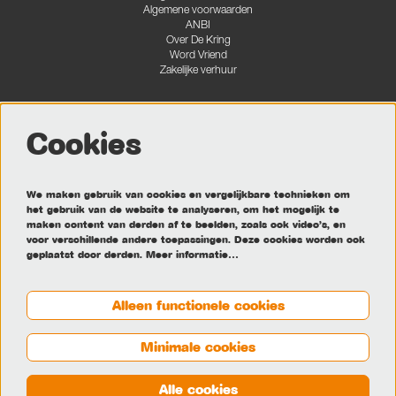
Algemene voorwaarden
ANBI
Over De Kring
Word Vriend
Zakelijke verhuur
Cookies
Volg ons
We maken gebruik van cookies en vergelijkbare technieken om
het gebruik van de website te analyseren, om het mogelijk te
maken content van derden af te beelden, zoals ook video’s, en
Meld je aan voor de nieuwsbrief
voor verschillende andere toepassingen. Deze cookies worden ook
geplaatst door derden.
Meer informatie…
Aanmelden
Alleen functionele cookies
Minimale cookies
Deze site wordt beschermd door reCAPTCHA, dataverwerking gebeurt in overeenstemming met de
Cloud Data Processing
Addendum
van Google.
Alle cookies