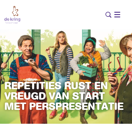
Menu
REPETITIES RUST EN
VREUGD VAN START
MET PERSPRESENTATIE