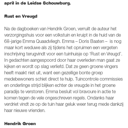
april in de Leidse Schouwburg.
Rust en Vreugd
Na de dagboeken van Hendrik Groen, verruilt de auteur het
verzorgingshuis voor een volkstuin en kruipt in de huid van de
68-jarige Emma Quaadvliegh. Emma – Doris Baaten – is nog
maar kort weduwe als zij tijdens het opruimen een vergeten
inschrijving terugvindt voor een tuinhuisje op ‘Rust en Vreugd’.
In gedachten aangespoord door haar overleden man gaat ze
kijken en wordt op slag verliefd. Dat ze geen groene vingers
heeft maakt niet uit, want een gezellige bonte groep
medebewoners schiet direct te hulp. Tuincontrole commissies
en onderlinge strijd blijken echter de vreugde in het groene
paradijs te verstoren. Emma besluit vol bravoure in actie te
komen tegen de vele ongeschreven regels. Ondanks haar
verdriet vindt ze op de tuin haar geluk weer terug mede dankzij
haar nieuwe vrienden.
Hendrik Groen