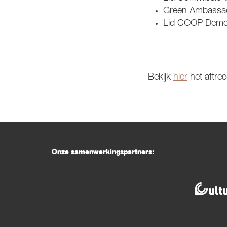
Green Ambassado
Lid COOP Democ
Bekijk
hier
het aftre
Onze samenwerkingspartners: