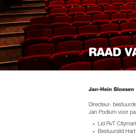
RAAD V
Jan-Hein Sloesen
Directeur- bestuur
Jan Podium voor pa
Lid RvT Citymar
Bestuurslid Har