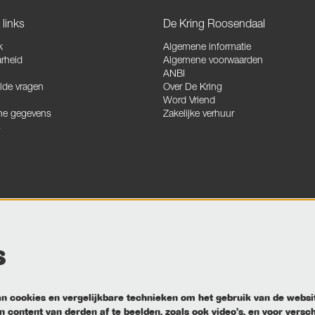
links
De Kring Roosendaal
k
Algemene informatie
rheid
Algemene voorwaarden
ANBI
lde vragen
Over De Kring
Word Vriend
he gegevens
Zakelijke verhuur
s
s
 cookies en vergelijkbare technieken om het gebruik van de websi
 content van derden af te beelden, zoals ook video’s, en voor versc