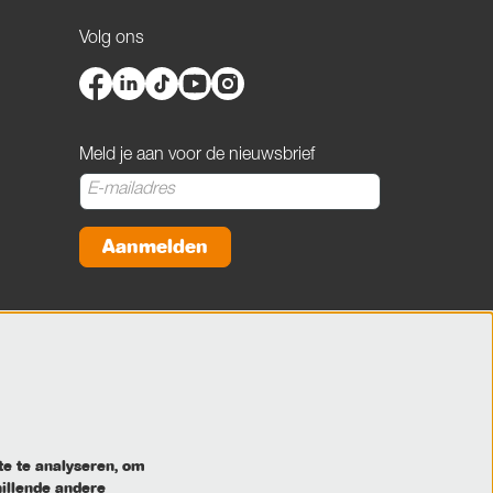
Volg ons
Meld je aan voor de nieuwsbrief
Aanmelden
Deze site wordt beschermd door reCAPTCHA, dataverwerking gebeurt in
overeenstemming met de
Cloud Data Processing Addendum
van Google.
te te analyseren, om
hillende andere