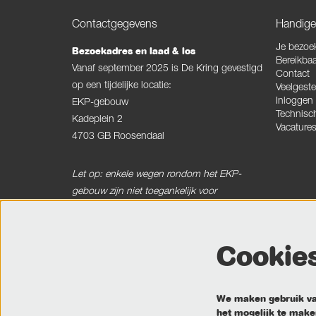
Contactgegevens
Handige 
Je bezoe
Bezoekadres en laad & los
Bereikbaa
Vanaf september 2025 is De Kring gevestigd
Contact
op een tijdelijke locatie:
Veelgeste
Inloggen
EKP-gebouw
Technisc
Kadeplein 2
Vacature
4703 GB Roosendaal
Let op: enkele wegen rondom het EKP-
gebouw zijn niet toegankelijk voor
vrachtverkeer.
Cookie
Postadres
Postbus 120
4700 AC Roosendaal
We maken gebruik van
het mogelijk te maken