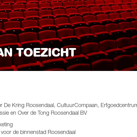
AN TOEZICHT
der De Kring Roosendaal, CultuurCompaan, Erfgoedcentrum
ssie en Over de Tong Roosendaal BV
keting
t voor de binnenstad Roosendaal