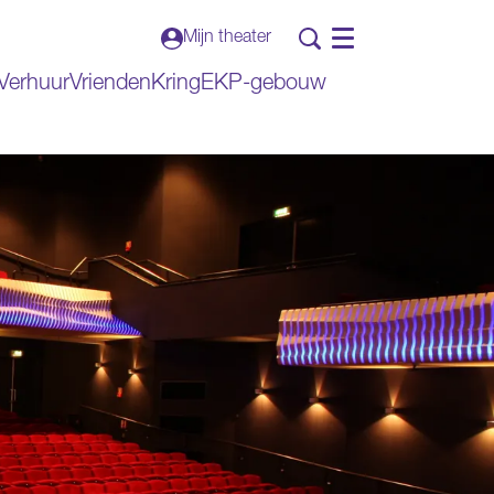
Mijn theater
Menu
Verhuur
VriendenKring
EKP-gebouw