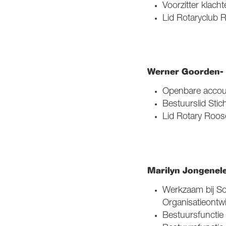
Voorzitter klac
Lid Rotaryclub 
Werner Goorden- 
Openbare accoun
Bestuurslid Sti
Lid Rotary Roos
Marilyn Jongenele
Werkzaam bij So
Organisatieont
Bestuursfunctie 