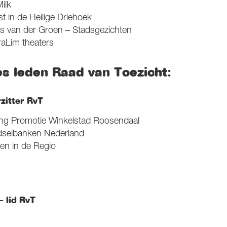
ilk
t in de Heilige Driehoek
ns van der Groen – Stadsgezichten
raLim theaters
s leden Raad van Toezicht:
zitter RvT
ting Promotie Winkelstad Roosendaal
dselbanken Nederland
en in de Regio
 lid RvT