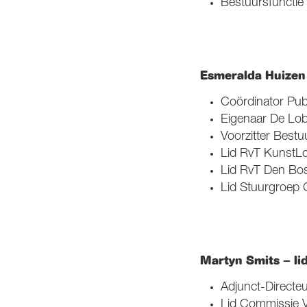
Bestuursfunctie
Esmeralda Huizen 
Coördinator Pub
Eigenaar De Lo
Voorzitter Bestu
Lid RvT KunstL
Lid RvT Den Bo
Lid Stuurgroep 
Martyn Smits – li
Adjunct-Directeu
Lid Commissie 