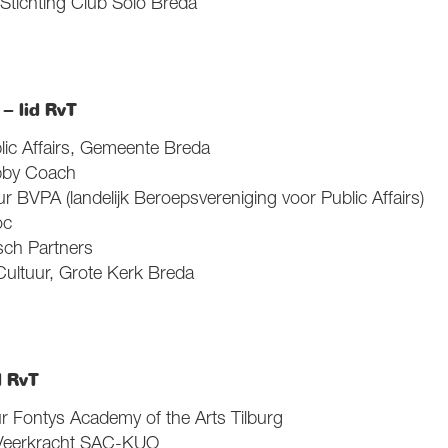
 Stichting Club Solo Breda
– lid RvT
lic Affairs, Gemeente Breda
bby Coach
ur BVPA (landelijk Beroepsvereniging voor Public Affairs)
oc
sch Partners
Cultuur, Grote Kerk Breda
d RvT
r Fontys Academy of the Arts Tilburg
Veerkracht SAC-KUO