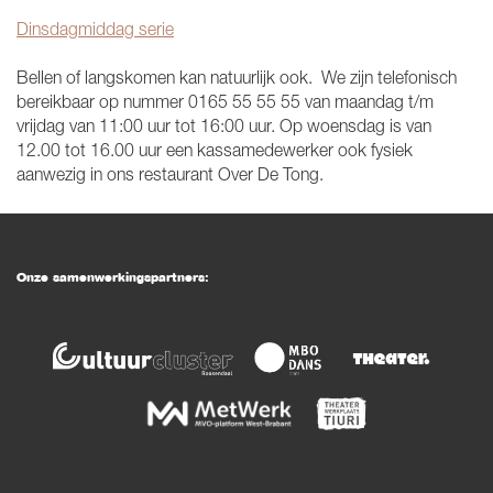
Dinsdagmiddag serie
Bellen of langskomen kan natuurlijk ook. We zijn telefonisch
bereikbaar op nummer 0165 55 55 55 van maandag t/m
vrijdag van 11:00 uur tot 16:00 uur. Op woensdag is van
12.00 tot 16.00 uur een kassamedewerker ook fysiek
aanwezig in ons restaurant Over De Tong.
Onze samenwerkingspartners: