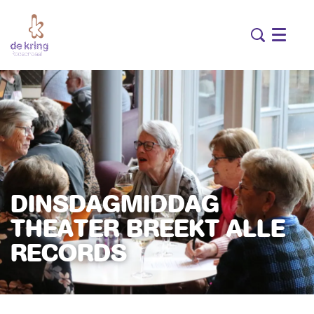
Menu
DINSDAGMIDDAG
THEATER BREEKT ALLE
RECORDS