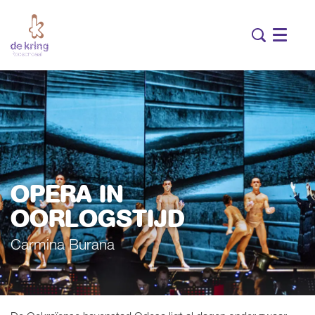
Menu
OPERA IN
OORLOGSTIJD
Carmina Burana