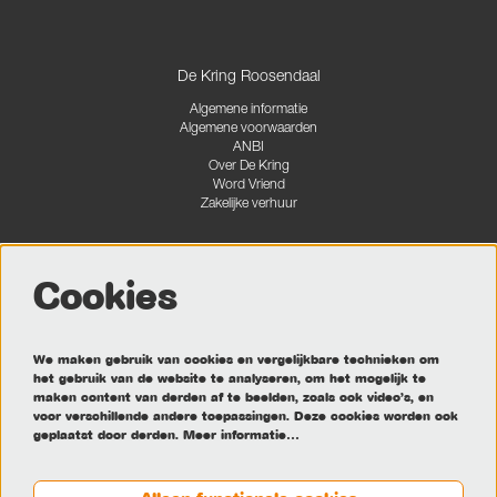
De Kring Roosendaal
Algemene informatie
Algemene voorwaarden
ANBI
Over De Kring
Word Vriend
Zakelijke verhuur
Cookies
Volg ons
We maken gebruik van cookies en vergelijkbare technieken om
het gebruik van de website te analyseren, om het mogelijk te
maken content van derden af te beelden, zoals ook video’s, en
Meld je aan voor de nieuwsbrief
voor verschillende andere toepassingen. Deze cookies worden ook
geplaatst door derden.
Meer informatie…