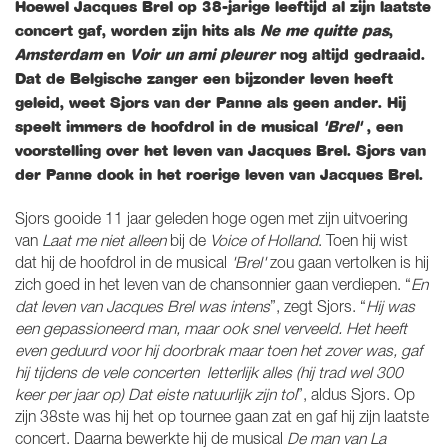
Hoewel Jacques Brel op 38-jarige leeftijd al zijn laatste
concert gaf, worden zijn hits als
Ne me quitte pas
,
Amsterdam
en
Voir un ami pleurer
nog altijd gedraaid.
Dat de Belgische zanger een bijzonder leven heeft
geleid, weet Sjors van der Panne als geen ander. Hij
speelt immers de hoofdrol in de musical
'Brel'
, een
voorstelling over het leven van Jacques Brel. Sjors van
der Panne dook in het roerige leven van Jacques Brel.
Sjors gooide 11 jaar geleden hoge ogen met zijn uitvoering
van
Laat me niet alleen
bij de
Voice of Holland
. Toen hij wist
dat hij de hoofdrol in de musical
'Brel'
zou gaan vertolken is hij
zich goed in het leven van de chansonnier gaan verdiepen. “
En
dat leven van Jacques Brel was intens
”, zegt Sjors. “
Hij was
een gepassioneerd man, maar ook snel verveeld. Het heeft
even geduurd voor hij doorbrak maar toen het zover was, gaf
hij tijdens de vele concerten letterlijk alles (hij trad wel 300
keer per jaar op) Dat eiste natuurlijk zijn tol
”, aldus Sjors. Op
zijn 38ste was hij het op tournee gaan zat en gaf hij zijn laatste
concert. Daarna bewerkte hij de musical
De man van La