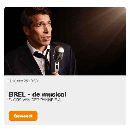
Overslaan
di 18 nov 25
19:30
BREL - de musical
SJORS VAN DER PANNE E.A.
Geweest