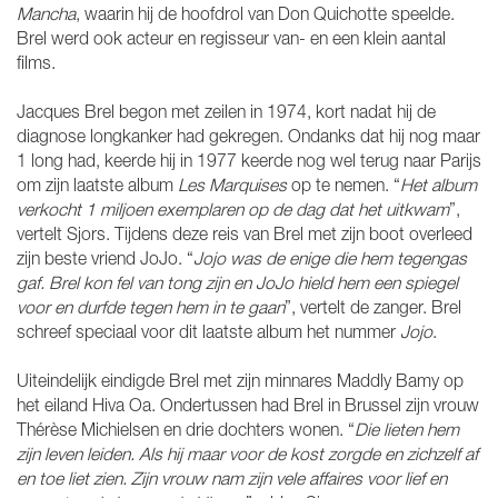
Mancha
, waarin hij de hoofdrol van Don Quichotte speelde.
Brel werd ook acteur en regisseur van- en een klein aantal
films.
Jacques Brel begon met zeilen in 1974, kort nadat hij de
diagnose longkanker had gekregen. Ondanks dat hij nog maar
1 long had, keerde hij in 1977 keerde nog wel terug naar Parijs
om zijn laatste album
Les Marquises
op te nemen. “
Het album
verkocht 1 miljoen exemplaren op de dag dat het uitkwam
”,
vertelt Sjors. Tijdens deze reis van Brel met zijn boot overleed
zijn beste vriend JoJo. “
Jojo was de enige die hem tegengas
gaf. Brel kon fel van tong zijn en JoJo hield hem een spiegel
voor en durfde tegen hem in te gaan
”, vertelt de zanger. Brel
schreef speciaal voor dit laatste album het nummer
Jojo
.
Uiteindelijk eindigde Brel met zijn minnares Maddly Bamy op
het eiland Hiva Oa. Ondertussen had Brel in Brussel zijn vrouw
Thérèse Michielsen en drie dochters wonen. “
Die lieten hem
zijn leven leiden. Als hij maar voor de kost zorgde en zichzelf af
en toe liet zien. Zijn vrouw nam zijn vele affaires voor lief en