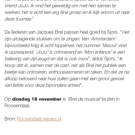
vriend JoJo. Ik vind het geweldig om met hen samen te
werken, het is echt een erg fijne groep en ik kijk enorm uit naar
deze tournee.
”
De liederen van Jacques Brel passen heel goed bij Sjors. “
Het
zijn uitdagende stukken om te zingen. Van ‘Amsterdam’
bijvoorbeeld krijg ik echt kippenvel, het nummer ‘Vesoul’ vind
ik opzwepend, ‘JoJo’ is ontroerend en ‘Mon enfance’ is een
beleving van zijn jeugd en dat is ook mooi
”, aldus Sjors. “
Ik
hoop dat ik, samen met de cast, net als Brel het publiek een
beetje kan ontroeren, enthousiasmeren en raken. En dat ze na
afloop betoverd naar huis zullen gaan met een groot gevoel
van liefde voor deze bijzondere artiest
”.
dinsdag 18 november
Op
is
'Brel de musical'
te zien in
Roosendaal.
Bron:
Roosendaal.nieuws.nl