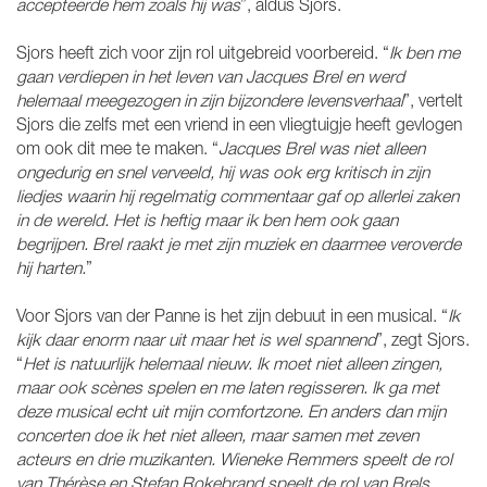
accepteerde hem zoals hij was
”, aldus Sjors.
Sjors heeft zich voor zijn rol uitgebreid voorbereid. “
Ik ben me
gaan verdiepen in het leven van Jacques Brel en werd
helemaal meegezogen in zijn bijzondere levensverhaal
”, vertelt
Sjors die zelfs met een vriend in een vliegtuigje heeft gevlogen
om ook dit mee te maken. “
Jacques Brel was niet alleen
ongedurig en snel verveeld, hij was ook erg kritisch in zijn
liedjes waarin hij regelmatig commentaar gaf op allerlei zaken
in de wereld. Het is heftig maar ik ben hem ook gaan
begrijpen. Brel raakt je met zijn muziek en daarmee veroverde
hij harten.
”
Voor Sjors van der Panne is het zijn debuut in een musical. “
Ik
kijk daar enorm naar uit maar het is wel spannend
”, zegt Sjors.
“
Het is natuurlijk helemaal nieuw. Ik moet niet alleen zingen,
maar ook scènes spelen en me laten regisseren. Ik ga met
deze musical echt uit mijn comfortzone. En anders dan mijn
concerten doe ik het niet alleen, maar samen met zeven
acteurs en drie muzikanten. Wieneke Remmers speelt de rol
van Thérèse en Stefan Rokebrand speelt de rol van Brels