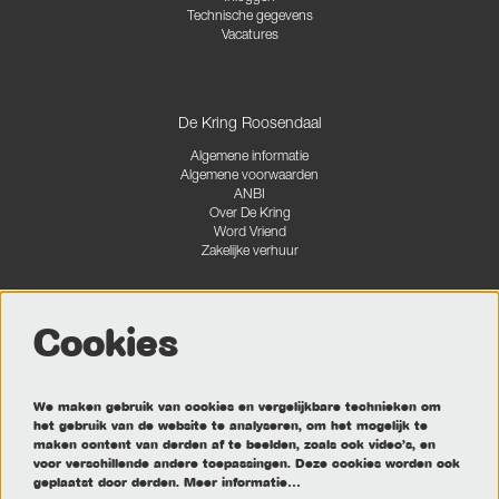
Technische gegevens
Vacatures
De Kring Roosendaal
Algemene informatie
Algemene voorwaarden
ANBI
Over De Kring
Word Vriend
Zakelijke verhuur
Cookies
Volg ons
We maken gebruik van cookies en vergelijkbare technieken om
het gebruik van de website te analyseren, om het mogelijk te
maken content van derden af te beelden, zoals ook video’s, en
Meld je aan voor de nieuwsbrief
voor verschillende andere toepassingen. Deze cookies worden ook
geplaatst door derden.
Meer informatie…