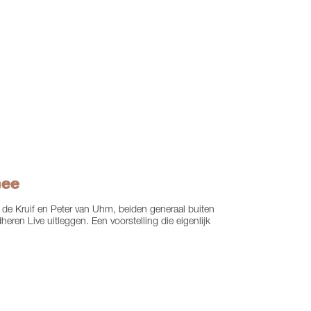
nee
de Kruif en Peter van Uhm, beiden generaal buiten
dheren Live uitleggen. Een voorstelling die eigenlijk