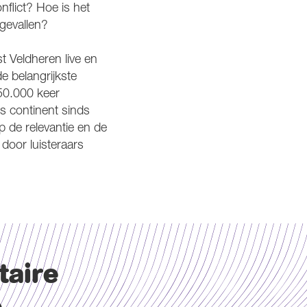
flict? Hoe is het
ngevallen?
t Veldheren live en
de belangrijkste
50.000 keer
s continent sinds
 de relevantie en de
door luisteraars
taire