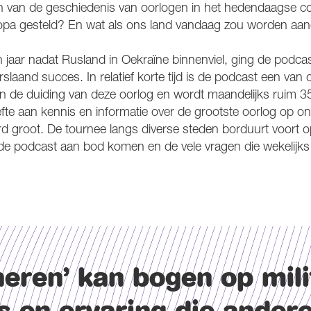
 van de geschiedenis van oorlogen in het hedendaagse con
ropa gesteld? En wat als ons land vandaag zou worden aa
n jaar nadat Rusland in Oekraïne binnenviel, ging de podcas
slaand succes. In relatief korte tijd is de podcast een van 
 de duiding van deze oorlog en wordt maandelijks ruim 3
fte aan kennis en informatie over de grootste oorlog op on
d groot. De tournee langs diverse steden borduurt voort op
de podcast aan bod komen en de vele vragen die wekelijks 
heren’ kan bogen op mili