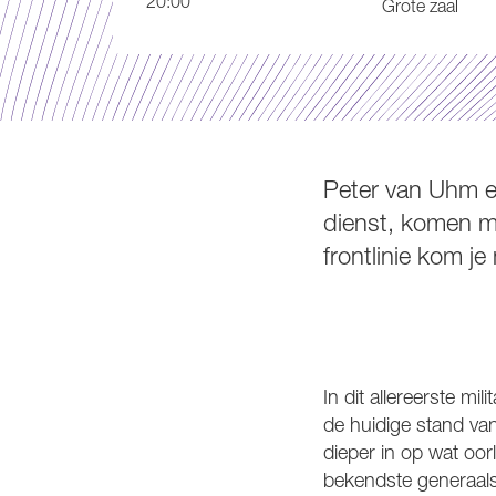
20:00
Grote zaal
Peter van Uhm en
dienst, komen me
frontlinie kom je 
In dit allereerste mi
de huidige stand van
dieper in op wat oor
bekendste generaals