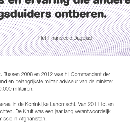
s en ervaring die ander
gsduiders ontberen.
Het Financieele Dagblad
nst. Tussen 2008 en 2012 was hij Commandant der
nd en belangrijkste militair adviseur van de minister.
.000 militairen.
neraal in de Koninklijke Landmacht. Van 2011 tot en
ten. De Kruif was een jaar lang verantwoordelijk
missie in Afghanistan.