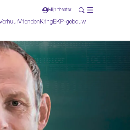
Mijn theater
Menu
Verhuur
VriendenKring
EKP-gebouw