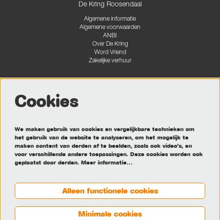
De Kring Roosendaal
Algemene informatie
Algemene voorwaarden
ANBI
Over De Kring
Word Vriend
Zakelijke verhuur
Cookies
Volg ons
We maken gebruik van cookies en vergelijkbare technieken om
het gebruik van de website te analyseren, om het mogelijk te
maken content van derden af te beelden, zoals ook video’s, en
Meld je aan voor de nieuwsbrief
voor verschillende andere toepassingen. Deze cookies worden ook
geplaatst door derden.
Meer informatie…
Aanmelden
Alleen functionele cookies
Minimale cookies