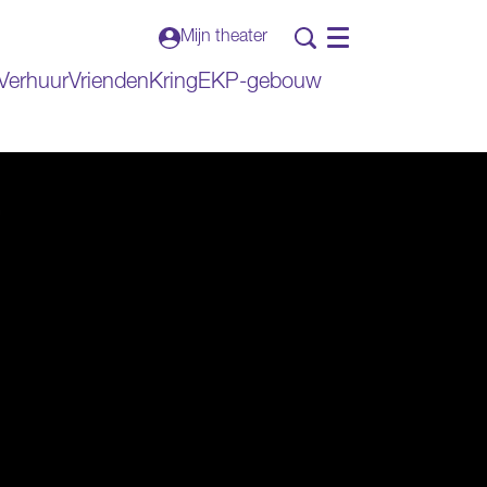
Mijn theater
Menu
Verhuur
VriendenKring
EKP-gebouw