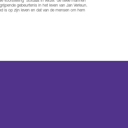
e voorstelling ‘Soldaat in verzet’ de twee mannen
ngrijpende gebeurtenis in het leven van Jan Verleun.
oed is op zijn leven en dat van de mensen om hem