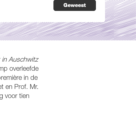
Geweest
 in Auschwitz
amp overleefde
première in de
t en Prof. Mr.
g voor tien