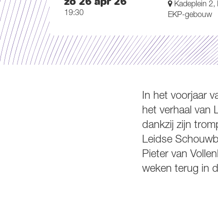
zo 26 apr 26
Kadeplein 2,
19:30
EKP-gebouw
In het voorjaar 
het verhaal van 
dankzij zijn tro
Leidse Schouwbur
Pieter van Volle
weken terug in 