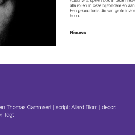
Auschwitz spelen ook in deze nieuw
alle rollen in deze bijzondere en aa
Een gebeurtenis die van grote invl
heen.
Nieuws
en Thomas Cammaert | script: Allard Blom | decor:
r Togt