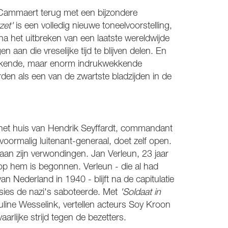
Cammaert terug met een bijzondere
zet'
is een volledig nieuwe toneelvoorstelling,
 het uitbreken van een laatste wereldwijde
n aan die vreselijke tijd te blijven delen. En
nbekende, maar enorm indrukwekkende
rden als een van de zwartste bladzijden in de
 het huis van Hendrik Seyffardt, commandant
 voormalig luitenant-generaal, doet zelf open.
 aan zijn verwondingen. Jan Verleun, 23 jaar
 op hem is begonnen. Verleun - die al had
n Nederland in 1940 - blijft na de capitulatie
issies de nazi's saboteerde. Met
'Soldaat in
line Wesselink, vertellen acteurs Soy Kroon
lijke strijd tegen de bezetters.