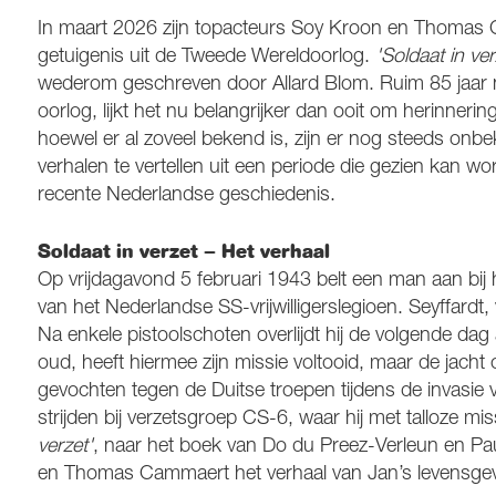
In maart 2026 zijn topacteurs Soy Kroon en Thomas 
getuigenis uit de Tweede Wereldoorlog.
'Soldaat in ver
wederom geschreven door Allard Blom. Ruim 85 jaar na
oorlog, lijkt het nu belangrijker dan ooit om herinneringe
hoewel er al zoveel bekend is, zijn er nog steeds o
verhalen te vertellen uit een periode die gezien kan wo
recente Nederlandse geschiedenis.
Soldaat in verzet – Het verhaal
Op vrijdagavond 5 februari 1943 belt een man aan bij
van het Nederlandse SS-vrijwilligerslegioen. Seyffardt,
Na enkele pistoolschoten overlijdt hij de volgende dag
oud, heeft hiermee zijn missie voltooid, maar de jacht
gevochten tegen de Duitse troepen tijdens de invasie va
strijden bij verzetsgroep CS-6, waar hij met talloze m
verzet'
, naar het boek van Do du Preez-Verleun en Pau
en Thomas Cammaert het verhaal van Jan’s levensgevaar