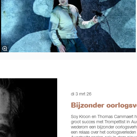
di 3 mrt 26
Bijzonder oorlogsv
Soy Kroon en Thomas Cammaert had
groot succes met Trompettist in A
wederom een bijzonder oorlogsverha
een relaas over het oorlogsverleden 