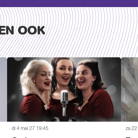
EN OOK
di 4 mei 27
19:45
za 22