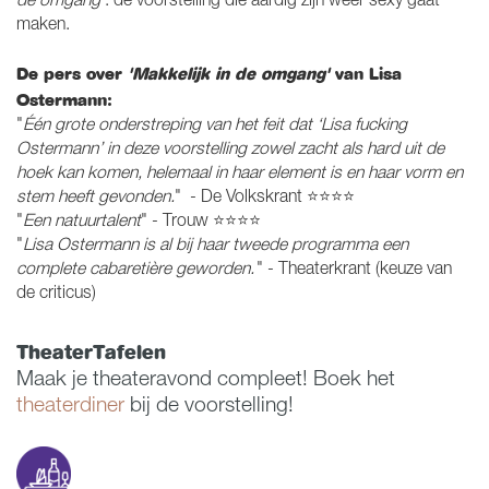
de omgang’
: de voorstelling die aardig zijn weer sexy gaat
maken.
De pers over
'Makkelijk in de omgang'
van Lisa
Ostermann:
"
Één grote onderstreping van het feit dat ‘Lisa fucking
Ostermann’ in deze voorstelling zowel zacht als hard uit de
hoek kan komen, helemaal in haar element is en haar vorm en
stem heeft gevonden.
" - De Volkskrant ⭐⭐⭐⭐
"
Een natuurtalent
" - Trouw ⭐⭐⭐⭐
"
Lisa Ostermann is al bij haar tweede programma een
complete cabaretière geworden.
" - Theaterkrant (keuze van
de criticus)
TheaterTafelen
Maak je theateravond compleet! Boek het
theaterdiner
bij de voorstelling!