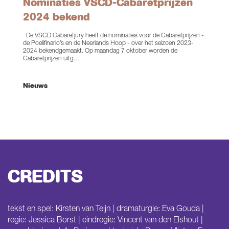
Nominaties VSCD-Cabaretprijzen
2024 bekend
De VSCD Cabaretjury heeft de nominaties voor de Cabaretprijzen -
de Poelifinario’s en de Neerlands Hoop - over het seizoen 2023-
2024 bekendgemaakt. Op maandag 7 oktober worden de
Cabaretprijzen uitg…
Nieuws
CREDITS
tekst en spel: Kirsten van Teijn | dramaturgie: Eva Gouda |
regie: Jessica Borst | eindregie: Vincent van den Elshout |