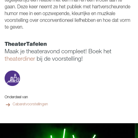
tegelijkertijd een relatie met een man én een vrouw aan te
gaan. Deze keer neemt ze het publiek met hartverscheurende
humor mee in een opzwepende, kleurrijke en muzikale
voorstelling over onconventioneel liefhebben en hoe dat vorm
te geven.
TheaterTafelen
Maak je theateravond compleet! Boek het
theaterdiner
bij de voorstelling!
Onderdeel van
Cabaretvoorstellingen
Overslaan