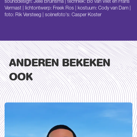
sounddesign: Jelle Bruinsma | techniek: Bo van Vliet en Frans
Vermast | lichtontwerp: Freek Ros | kostuum: Cody van Dam |
foto: Rik Versteeg | scènefoto's: Casper Koster
ANDEREN BEKEKEN
OOK
Overslaan