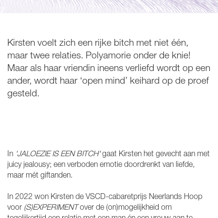
Kirsten voelt zich een rijke bitch met niet één,
maar twee relaties. Polyamorie onder de knie!
Inzoomen
Maar als haar vriendin ineens verliefd wordt op een
ander, wordt haar ‘open mind’ keihard op de proef
gesteld.
In
'JALOEZIE IS EEN BITCH'
gaat Kirsten het gevecht aan met
juicy jealousy; een verboden emotie doordrenkt van liefde,
maar mét giftanden.
In 2022 won Kirsten de VSCD-cabaretprijs Neerlands Hoop
voor
(S)EXPERIMENT
over de (on)mogelijkheid om