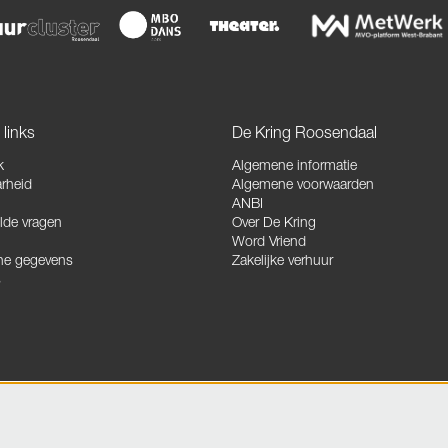
links
De Kring Roosendaal
k
Algemene informatie
rheid
Algemene voorwaarden
ANBI
lde vragen
Over De Kring
Word Vriend
he gegevens
Zakelijke verhuur
s