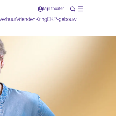
Mijn theater
Menu
Verhuur
VriendenKring
EKP-gebouw