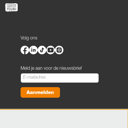
Volg ons
Meld je aan voor de nieuwsbrief
Aanmelden
Deze site wordt beschermd door reCAPTCHA, dataverwerking gebeurt in
overeenstemming met de
Cloud Data Processing Addendum
van Google.