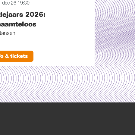
1 dec 26
19:30
ejaars 2026:
aamteloos
 Jansen
fo & tickets