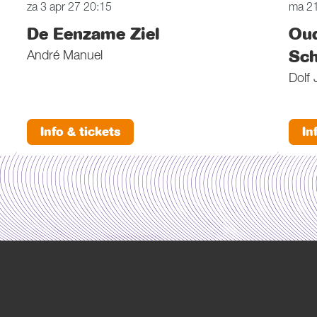
za 3 apr 27
20:15
ma 2
De Eenzame Ziel
Oud
Sch
André Manuel
Dolf
Info & tickets
In