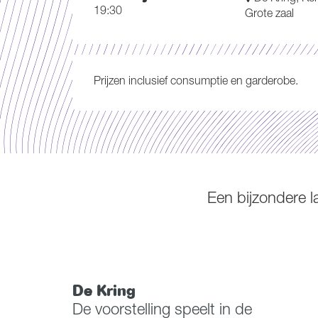
19:30
Grote zaal
Prijzen inclusief consumptie en garderobe.
Een bijzondere l
De Kring
De voorstelling speelt in de